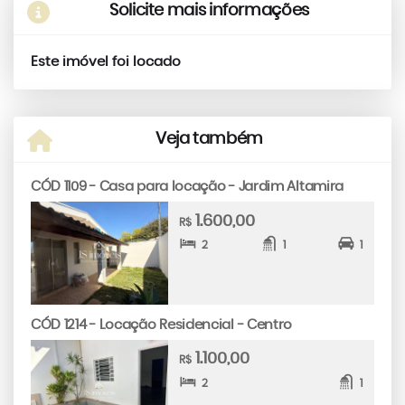
Solicite mais informações
Este imóvel foi locado
Veja também
CÓD 1109 - Casa para locação - Jardim Altamira
1.600,00
R$
2
1
1
CÓD 1214 - Locação Residencial - Centro
1.100,00
R$
2
1