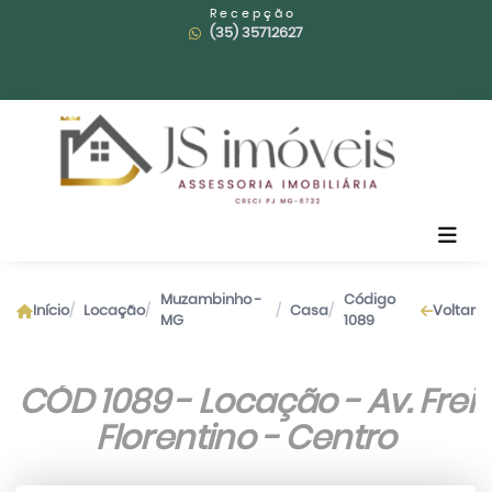
Recepção
(35) 35712627
Muzambinho -
Código
Início
Locação
Casa
Voltar
MG
1089
CÓD 1089 - Locação - Av. Frei
Florentino - Centro