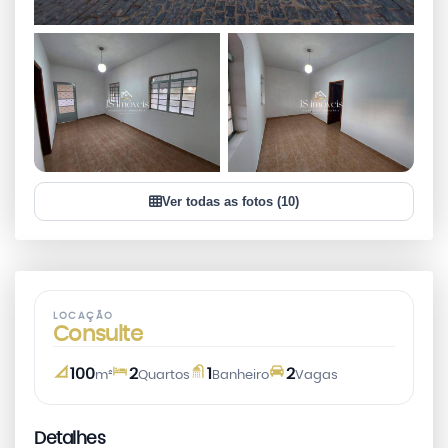
+7
Ver todas as fotos (10)
VER TODAS AS FOTOS
LOCAÇÃO
Consulte
100
2
1
2
m²
Quartos
Banheiro
Vagas
Detalhes